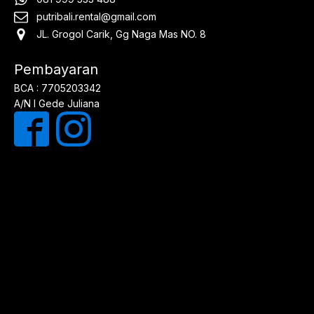
putribali.rental@gmail.com
JL. Grogol Carik, Gg Naga Mas NO. 8
Pembayaran
BCA : 7705203342
A/N I Gede Juliana