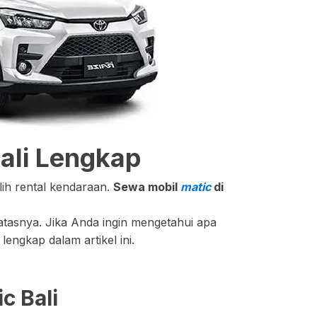
ali Lengkap
lih rental kendaraan.
Sewa mobil
matic
di
tasnya. Jika Anda ingin mengetahui apa
lengkap dalam artikel ini.
c Bali