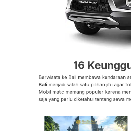
16 Keunggu
Berwisata ke Bali membawa kendaraan sen
Bali
menjadi salah satu pilihan jitu agar fo
Mobil matic memang populer karena meng
saja yang perlu diketahui tentang sewa mo