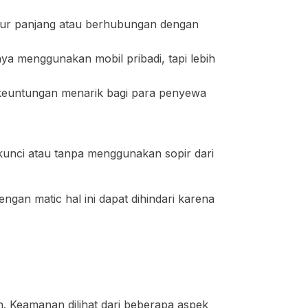
ibur panjang atau berhubungan dengan
a menggunakan mobil pribadi, tapi lebih
i keuntungan menarik bagi para penyewa
s kunci atau tanpa menggunakan sopir dari
ngan matic hal ini dapat dihindari karena
. Keamanan dilihat dari beberapa aspek