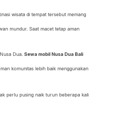
tinasi wisata di tempat tersebut memang
awan mundur. Saat macet tetap aman
h Nusa Dua.
Sewa mobil Nusa Dua Bali
 teman komunitas lebih baik menggunakan
ak perlu pusing naik turun beberapa kali