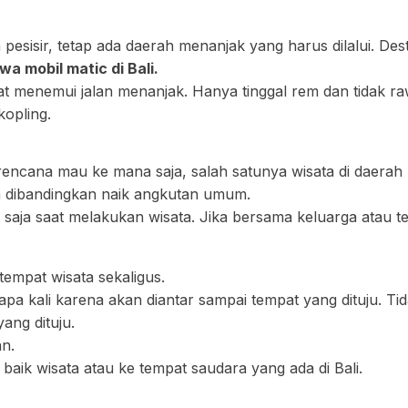
pesisir, tetap ada daerah menanjak yang harus dilalui. Des
wa mobil matic di Bali.
t menemui jalan menanjak. Hanya tinggal rem dan tidak r
opling.
i rencana mau ke mana saja, salah satunya wisata di daera
ien dibandingkan naik angkutan umum.
a saja saat melakukan wisata. Jika bersama keluarga atau
empat wisata sekaligus.
apa kali karena akan diantar sampai tempat yang dituju. Tid
yang dituju.
n.
baik wisata atau ke tempat saudara yang ada di Bali.