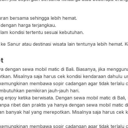
uran bersama sehingga lebih hemat.
 dengan harga terjangkau.
am kondisi tertentu sesuai kebutuhan.
 ke Sanur atau destinasi wisata lain tentunya lebih hemat.
ot
ya dengan sewa mobil matic di Bali. Biasanya, jika menggu
an. Misalnya saja harus cek kondisi kendaraan dahulu un
mungkinan membawa sopir cadangan agar tidak terlalu ca
embutuhkan pemikiran jauh-jauh hari.
 enjoy ketika berwisata. Dengan sewa mobil matic di Bali
 tanpa ribet dan praktis ya hanya dengan sewa mobil matic d
an banyak hal yang merepotkan. Misalnya saja harus cek k
mungkinan membawa sopir cadangan agar tidak terlalu ca