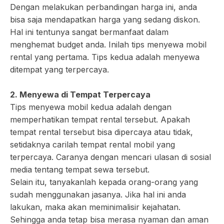
Dengan melakukan perbandingan harga ini, anda
bisa saja mendapatkan harga yang sedang diskon.
Hal ini tentunya sangat bermanfaat dalam
menghemat budget anda. Inilah tips menyewa mobil
rental yang pertama. Tips kedua adalah menyewa
ditempat yang terpercaya.
2. Menyewa di Tempat Terpercaya
Tips menyewa mobil kedua adalah dengan
memperhatikan tempat rental tersebut. Apakah
tempat rental tersebut bisa dipercaya atau tidak,
setidaknya carilah tempat rental mobil yang
terpercaya. Caranya dengan mencari ulasan di sosial
media tentang tempat sewa tersebut.
Selain itu, tanyakanlah kepada orang-orang yang
sudah menggunakan jasanya. Jika hal ini anda
lakukan, maka akan meminimalisir kejahatan.
Sehingga anda tetap bisa merasa nyaman dan aman