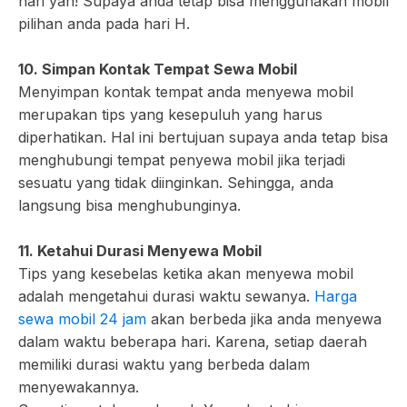
hari yah! Supaya anda tetap bisa menggunakan mobil
pilihan anda pada hari H.
10. Simpan Kontak Tempat Sewa Mobil
Menyimpan kontak tempat anda menyewa mobil
merupakan tips yang kesepuluh yang harus
diperhatikan. Hal ini bertujuan supaya anda tetap bisa
menghubungi tempat penyewa mobil jika terjadi
sesuatu yang tidak diinginkan. Sehingga, anda
langsung bisa menghubunginya.
11. Ketahui Durasi Menyewa Mobil
Tips yang kesebelas ketika akan menyewa mobil
adalah mengetahui durasi waktu sewanya.
Harga
sewa mobil 24 jam
akan berbeda jika anda menyewa
dalam waktu beberapa hari. Karena, setiap daerah
memiliki durasi waktu yang berbeda dalam
menyewakannya.