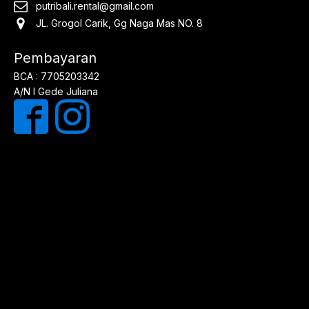
putribali.rental@gmail.com
JL. Grogol Carik, Gg Naga Mas NO. 8
Pembayaran
BCA : 7705203342
A/N I Gede Juliana