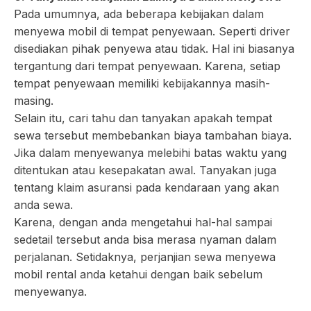
Pada umumnya, ada beberapa kebijakan dalam
menyewa mobil di tempat penyewaan. Seperti driver
disediakan pihak penyewa atau tidak. Hal ini biasanya
tergantung dari tempat penyewaan. Karena, setiap
tempat penyewaan memiliki kebijakannya masih-
masing.
Selain itu, cari tahu dan tanyakan apakah tempat
sewa tersebut membebankan biaya tambahan biaya.
Jika dalam menyewanya melebihi batas waktu yang
ditentukan atau kesepakatan awal. Tanyakan juga
tentang klaim asuransi pada kendaraan yang akan
anda sewa.
Karena, dengan anda mengetahui hal-hal sampai
sedetail tersebut anda bisa merasa nyaman dalam
perjalanan. Setidaknya, perjanjian sewa menyewa
mobil rental anda ketahui dengan baik sebelum
menyewanya.