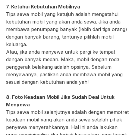
7. Ketahui Kebutuhan Mobilnya
Tips sewa mobil yang ketujuh adalah mengetahui
kebutuhan mobil yang akan anda sewa. Jika anda
membawa penumpang banyak (lebih dari tiga orang)
dengan banyak barang, tentunya pilihlah mobil
keluarga.
Atau, jika anda menyewa untuk pergi ke tempat
dengan banyak medan. Maka, mobil dengan roda
penggerak belakang adalah opsinya. Sebelum
menyewanya, pastikan anda membawa mobil yang
sesuai dengan kebutuhan anda yah!
8. Foto Keadaan Mobil Jika Sudah Deal Untuk
Menyewa
Tips sewa mobil selanjutnya adalah dengan memotret
keadaan mobil yang akan anda sewa setelah pihak
penyewa menyerahkannya. Hal ini anda lakukan
guna meminimalisir jika terjadi kerusakan yang terjadi