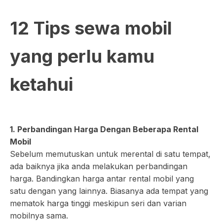
12 Tips sewa mobil
yang perlu kamu
ketahui
1. Perbandingan Harga Dengan Beberapa Rental
Mobil
Sebelum memutuskan untuk merental di satu tempat,
ada baiknya jika anda melakukan perbandingan
harga. Bandingkan harga antar rental mobil yang
satu dengan yang lainnya. Biasanya ada tempat yang
mematok harga tinggi meskipun seri dan varian
mobilnya sama.