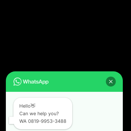
Hello👋
Can we help you?
WA 0819-9953-3488