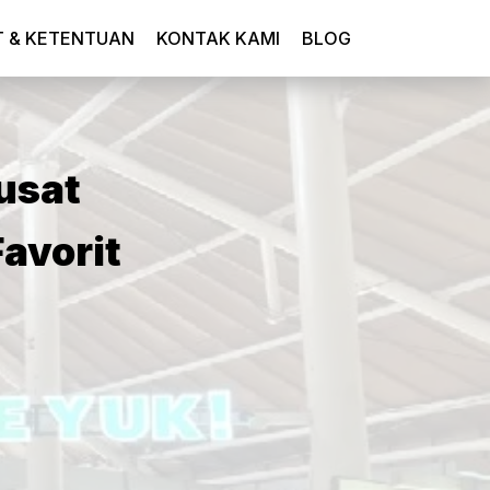
T & KETENTUAN
KONTAK KAMI
BLOG
usat
avorit