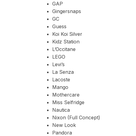
GAP
Gingersnaps
GC
Guess
Koi Koi Silver
Kidz Station
L’Occitane
LEGO
Levi’s
La Senza
Lacoste
Mango
Mothercare
Miss Selfridge
Nautica
Nixon (Full Concept)
New Look
Pandora