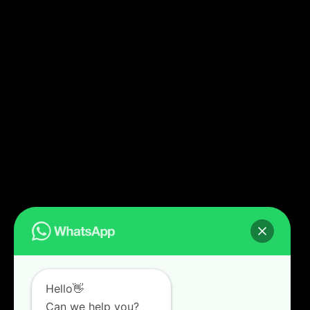
Hello👋
Can we help you?