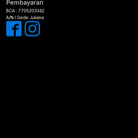
Pembayaran
BCA : 7705203342
A/N I Gede Juliana