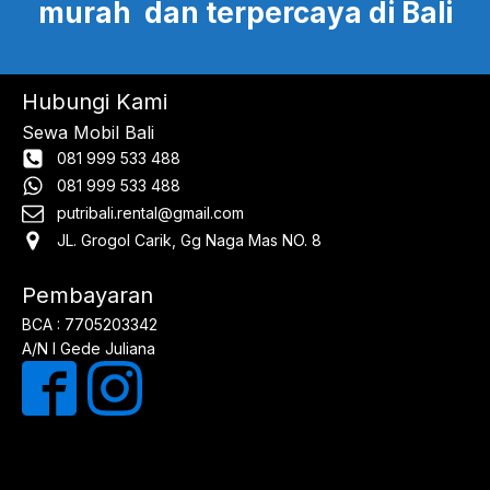
murah dan terpercaya di Bali
Hubungi Kami
Sewa Mobil Bali
081 999 533 488
081 999 533 488
putribali.rental@gmail.com
JL. Grogol Carik, Gg Naga Mas NO. 8
Pembayaran
BCA : 7705203342
A/N I Gede Juliana