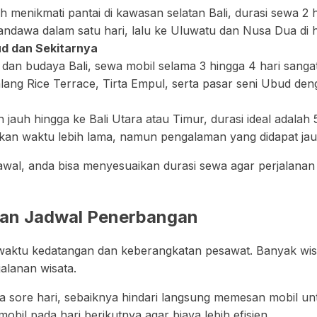
h menikmati pantai di kawasan selatan Bali, durasi sewa 2 
ndawa dalam satu hari, lalu ke Uluwatu dan Nusa Dua di h
ud dan Sekitarnya
an budaya Bali, sewa mobil selama 3 hingga 4 hari sanga
ang Rice Terrace, Tirta Empul, serta pasar seni Ubud den
h jauh hingga ke Bali Utara atau Timur, durasi ideal adalah 
n waktu lebih lama, namun pengalaman yang didapat ja
wal, anda bisa menyesuaikan durasi sewa agar perjalanan
gan Jadwal Penerbangan
 waktu kedatangan dan keberangkatan pesawat. Banyak wisa
jalanan wisata.
da sore hari, sebaiknya hindari langsung memesan mobil u
obil pada hari berikutnya agar biaya lebih efisien.