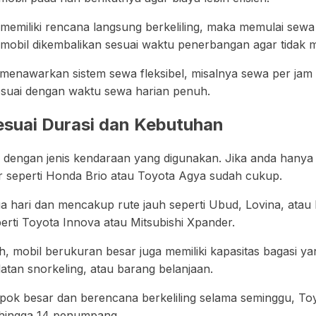
n memiliki rencana langsung berkeliling, maka memulai sewa d
n mobil dikembalikan sesuai waktu penerbangan agar tida
a menawarkan sistem sewa fleksibel, misalnya sewa per jam 
 sesuai dengan waktu sewa harian penuh.
esuai Durasi dan Kebutuhan
n dengan jenis kendaraan yang digunakan. Jika anda hanya 
ar seperti Honda Brio atau Toyota Agya sudah cukup.
iga hari dan mencakup rute jauh seperti Ubud, Lovina, atau
erti Toyota Innova atau Mitsubishi Xpander.
uh, mobil berukuran besar juga memiliki kapasitas bagas
latan snorkeling, atau barang belanjaan.
ok besar dan berencana berkeliling selama seminggu, Toyo
hingga 14 penumpang.