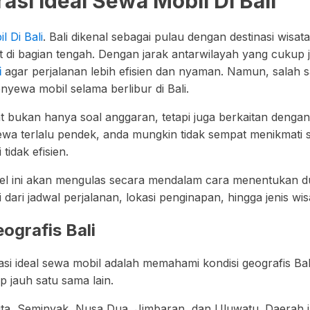
si Ideal Sewa Mobil Di Bali
 Di Bali
. Bali dikenal sebagai pulau dengan destinasi wisata
 di bagian tengah. Dengan jarak antarwilayah yang cukup 
i
agar perjalanan lebih efisien dan nyaman. Namun, salah 
nyewa mobil selama berlibur di Bali.
bukan hanya soal anggaran, tetapi juga berkaitan dengan 
sewa terlalu pendek, anda mungkin tidak sempat menikmati se
tidak efisien.
tikel ini akan mengulas secara mendalam cara menentukan du
ari jadwal perjalanan, lokasi penginapan, hingga jenis wi
ografis Bali
 ideal sewa mobil adalah memahami kondisi geografis Bali.
 jauh satu sama lain.
 Seminyak, Nusa Dua, Jimbaran, dan Uluwatu. Daerah ini