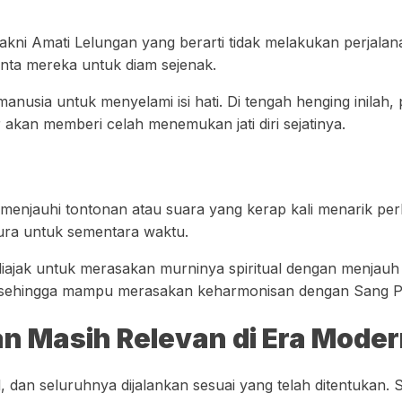
akni Amati Lelungan yang berarti tidak melakukan perjala
inta mereka untuk diam sejenak.
manusia untuk menyelami isi hati. Di tengah henging inil
r akan memberi celah menemukan jati diri sejatinya.
menjauhi tontonan atau suara yang kerap kali menarik per
ra untuk sementara waktu.
diajak untuk merasakan murninya spiritual dengan menjauh 
eka sehingga mampu merasakan keharmonisan dengan Sang P
an Masih Relevan di Era Mode
al, dan seluruhnya dijalankan sesuai yang telah ditentukan.