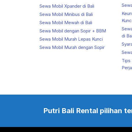
Sewa 
Sewa Mobil Xpander di Bali
Keun
Sewa Mobil Minibus di Bali
Kunci
Sewa Mobil Mewah di Bali
Sewa
Sewa Mobil dengan Sopir + BBM
di Bal
Sewa Mobil Murah Lepas Kunci
Syar
Sewa Mobil Murah dengan Sopir
Sewa 
Tips
Perj
Putri Bali Rental pilihan