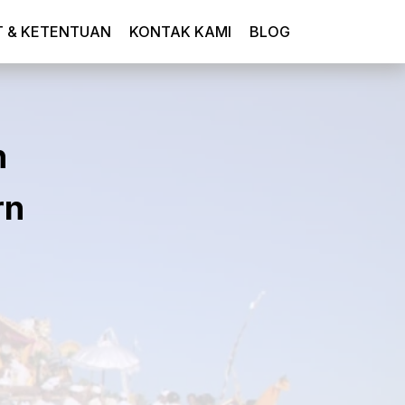
T & KETENTUAN
KONTAK KAMI
BLOG
n
rn