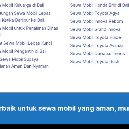
Mobil Keluarga di Bali
Sewa Mobil Honda Brio di Bali
tungan Sewa Mobil Lepas
Sewa Mobil Toyota Agya
 Ketika Berlibur ke Bali
Sewa Mobil Innova Reborn
 Mobil untuk Perjalanan Dinas
Sewa Mobil Grand Innova
i
Sewa Mobil Toyota Hiace
at Sewa Mobil Lepas Kunci
Sewa Mobil Toyota Avanza
Mobil Pengantin di Bali
Sewa Mobil Daihatsu Terios
 Sewa Mobil Supaya
Sewa Mobil Toyota Rush
alanan Aman Dan Nyaman
 terbaik untuk sewa mobil yang aman, mu