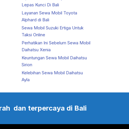
Lepas Kunci Di Bali
Layanan Sewa Mobil Toyota
Alphard di Bali
Sewa Mobil Suzuki Ertiga Untuk
Taksi Online
Perhatikan Ini Sebelum Sewa Mobil
Daihatsu Xenia
Keuntungan Sewa Mobil Daihatsu
Sirion
Kelebihan Sewa Mobil Daihatsu
Ayla
rah dan terpercaya di Bali