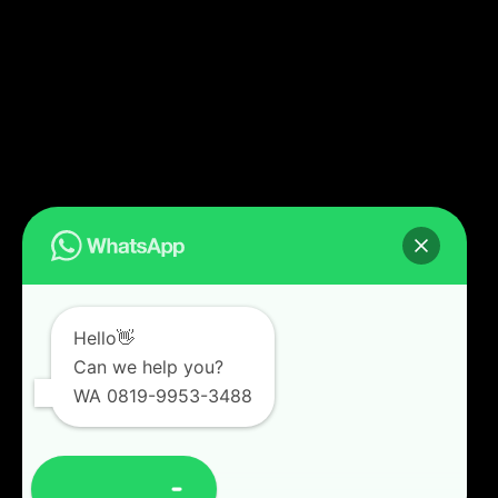
Hello👋
Can we help you?
WA 0819-9953-3488
Open chat