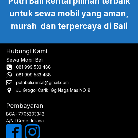
Putri Bali Rental pilihan terbaik
untuk sewa mobil yang aman,
murah dan terpercaya di Bali
Hubungi Kami
Sewa Mobil Bali
081 999 533 488
081 999 533 488
putribali.rental@gmail.com
JL. Grogol Carik, Gg Naga Mas NO. 8
Pembayaran
BCA : 7705203342
A/N I Gede Juliana