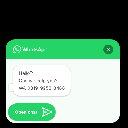
Hello👋
Can we help you?
WA 0819-9953-3488
Open chat
Follow on Instagram
Load More