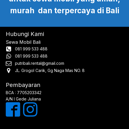
murah dan terpercaya di Bali
Hubungi Kami
Sewa Mobil Bali
081 999 533 488
081 999 533 488
putribali.rental@gmail.com
JL. Grogol Carik, Gg Naga Mas NO. 8
Pembayaran
BCA : 7705203342
A/N I Gede Juliana