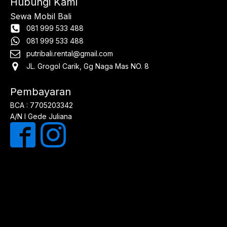
Hubungi Kami
Sewa Mobil Bali
081 999 533 488
081 999 533 488
putribali.rental@gmail.com
JL. Grogol Carik, Gg Naga Mas NO. 8
Pembayaran
BCA : 7705203342
A/N I Gede Juliana