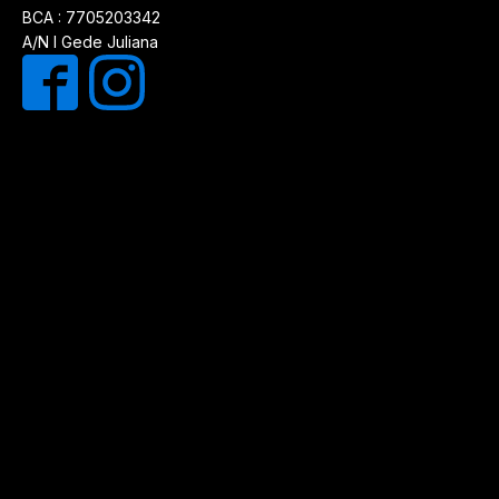
BCA : 7705203342
A/N I Gede Juliana
Optimized by
Jasa SEO