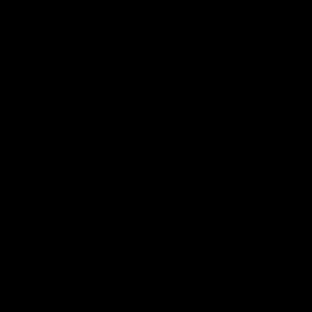
Optimized by
Jasa SEO