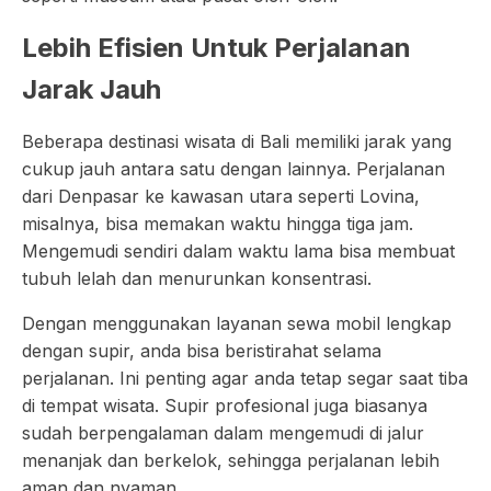
Lebih Efisien Untuk Perjalanan
Jarak Jauh
Beberapa destinasi wisata di Bali memiliki jarak yang
cukup jauh antara satu dengan lainnya. Perjalanan
dari Denpasar ke kawasan utara seperti Lovina,
misalnya, bisa memakan waktu hingga tiga jam.
Mengemudi sendiri dalam waktu lama bisa membuat
tubuh lelah dan menurunkan konsentrasi.
Dengan menggunakan layanan sewa mobil lengkap
dengan supir, anda bisa beristirahat selama
perjalanan. Ini penting agar anda tetap segar saat tiba
di tempat wisata. Supir profesional juga biasanya
sudah berpengalaman dalam mengemudi di jalur
menanjak dan berkelok, sehingga perjalanan lebih
aman dan nyaman.