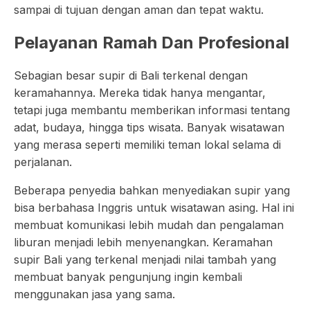
sampai di tujuan dengan aman dan tepat waktu.
Pelayanan Ramah Dan Profesional
Sebagian besar supir di Bali terkenal dengan
keramahannya. Mereka tidak hanya mengantar,
tetapi juga membantu memberikan informasi tentang
adat, budaya, hingga tips wisata. Banyak wisatawan
yang merasa seperti memiliki teman lokal selama di
perjalanan.
Beberapa penyedia bahkan menyediakan supir yang
bisa berbahasa Inggris untuk wisatawan asing. Hal ini
membuat komunikasi lebih mudah dan pengalaman
liburan menjadi lebih menyenangkan. Keramahan
supir Bali yang terkenal menjadi nilai tambah yang
membuat banyak pengunjung ingin kembali
menggunakan jasa yang sama.