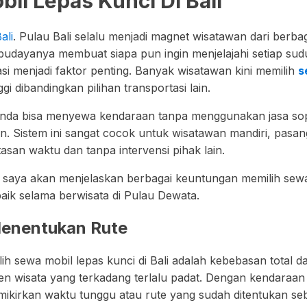
l Lepas Kunci Di Bali
ali
. Pulau Bali selalu menjadi magnet wisatawan dari berba
dayanya membuat siapa pun ingin menjelajahi setiap sudu
asi menjadi faktor penting. Banyak wisatawan kini memilih
s
ggi dibandingkan pilihan transportasi lain.
 anda bisa menyewa kendaraan tanpa menggunakan jasa sop
n. Sistem ini sangat cocok untuk wisatawan mandiri, pasan
san waktu dan tanpa intervensi pihak lain.
, saya akan menjelaskan berbagai keuntungan memilih sewa 
ik selama berwisata di Pulau Dewata.
enentukan Rute
ih sewa mobil lepas kunci di Bali adalah kebebasan total 
gen wisata yang terkadang terlalu padat. Dengan kendaraan 
mikirkan waktu tunggu atau rute yang sudah ditentukan s