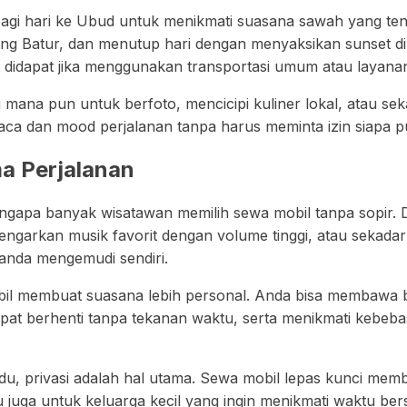
pagi hari ke Ubud untuk menikmati suasana sawah yang ten
 Batur, dan menutup hari dengan menyaksikan sunset di
lit didapat jika menggunakan transportasi umum atau layan
di mana pun untuk berfoto, mencicipi kuliner lokal, atau 
uaca dan mood perjalanan tanpa harus meminta izin siapa p
ma Perjalanan
mengapa banyak wisatawan memilih sewa mobil tanpa sopir. 
ngarkan musik favorit dengan volume tinggi, atau sekada
 anda mengemudi sendiri.
 mobil membuat suasana lebih personal. Anda bisa membawa 
at berhenti tanpa tekanan waktu, serta menikmati kebebas
u, privasi adalah hal utama. Sewa mobil lepas kunci mem
u juga untuk keluarga kecil yang ingin menikmati waktu ber