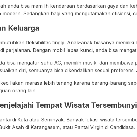
dalah anda bisa memilih kendaraan berdasarkan gaya dan keb
n modern. Sedangkan bagi yang mengutamakan efisiensi, city
an Keluarga
butuhkan fleksibilitas tinggi. Anak-anak biasanya memiliki
ur di perjalanan. Dengan mobil lepas kunci, anda bisa meng
nda bisa mengatur suhu AC, memilih musik, dan membawa p
uaikan diri, semuanya bisa dikendalikan sesuai preferensi 
ecil akan merasa lebih tenang karena barang-barang seperti
guan orang lain.
njelajahi Tempat Wisata Tersembunyi
-pantai di Kuta atau Seminyak. Banyak lokasi wisata terse
Bukit Asah di Karangasem, atau Pantai Virgin di Candidasa.