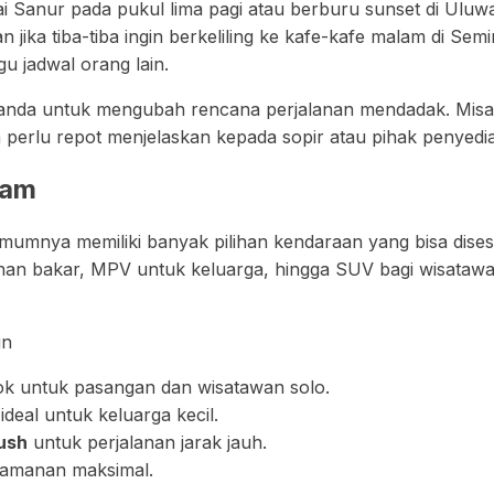
tai Sanur pada pukul lima pagi atau berburu sunset di Ulu
jika tiba-tiba ingin berkeliling ke kafe-kafe malam di Se
 jadwal orang lain.
nda untuk mengubah rencana perjalanan mendadak. Misalny
a perlu repot menjelaskan kepada sopir atau pihak penyedia
gam
 umumnya memiliki banyak pilihan kendaraan yang bisa dis
bahan bakar, MPV untuk keluarga, hingga SUV bagi wisatawa
in
k untuk pasangan dan wisatawan solo.
ideal untuk keluarga kecil.
ush
untuk perjalanan jarak jauh.
yamanan maksimal.