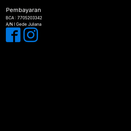
Pembayaran
BCA : 7705203342
A/N I Gede Juliana