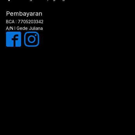
Pembayaran
BCA : 7705203342
A/N I Gede Juliana