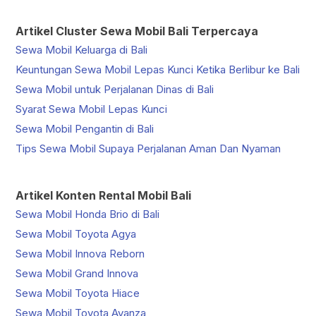
Artikel Cluster Sewa Mobil Bali Terpercaya
Sewa Mobil Keluarga di Bali
Keuntungan Sewa Mobil Lepas Kunci Ketika Berlibur ke Bali
Sewa Mobil untuk Perjalanan Dinas di Bali
Syarat Sewa Mobil Lepas Kunci
Sewa Mobil Pengantin di Bali
Tips Sewa Mobil Supaya Perjalanan Aman Dan Nyaman
Artikel Konten Rental Mobil Bali
Sewa Mobil Honda Brio di Bali
Sewa Mobil Toyota Agya
Sewa Mobil Innova Reborn
Sewa Mobil Grand Innova
Sewa Mobil Toyota Hiace
Sewa Mobil Toyota Avanza