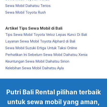
Sewa Mobil Daihatsu Terios
Sewa Mobil Toyota Rush
Artikel Tips Sewa Mobil di Bali
Tips Sewa Mobil Toyota Veloz Lepas Kunci Di Bali
Layanan Sewa Mobil Toyota Alphard di Bali
Sewa Mobil Suzuki Ertiga Untuk Taksi Online
Perhatikan Ini Sebelum Sewa Mobil Daihatsu Xenia
Keuntungan Sewa Mobil Daihatsu Sirion
Kelebihan Sewa Mobil Daihatsu Ayla
Putri Bali Rental pilihan terbaik
untuk sewa mobil yang aman,