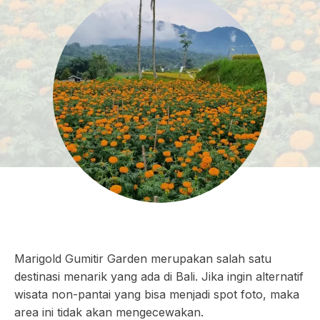
Marigold Gumitir Garden merupakan salah satu
destinasi menarik yang ada di Bali. Jika ingin alternatif
wisata non-pantai yang bisa menjadi spot foto, maka
area ini tidak akan mengecewakan.