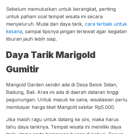
Sebelum memutuskan untuk berangkat, penting
untuk paham soal tempat wisata ini secara
menyeluruh. Mulai dari daya tarik,
cara terbaik untuk
kesana
, sampai tipsnya jangan terlewat agar kegiatan
liburan jauh lebih siap.
Daya Tarik Marigold
Gumitir
Marigold Garden sendiri ada di Desa Belok Sidan,
Badung, Bali. Area ini ada di daerah dataran tinggi
pegunungan. Untuk masuk ke sana, wisatawan perlu
membayar harga tiket Marigold sekitar Rp5.000.
Jika masih ragu untuk datang ke sini, maka harus
tahu daya tariknya. Tempat wisata ini memiliki daya