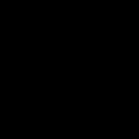
Optimized by
Jasa SEO