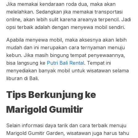
Jika memakai kendaraan roda dua, maka akan
melelahkan. Sedangkan jika memakai transportasi
online, akan lebih sulit karena areanya terpencil. Jadi
opsi terbaik adalah dengan menyewa mobil sendiri.
Apabila menyewa mobil, maka aksesnya akan lebih
mudah dan ini merupakan cara ternyaman menuju
kebun. Jika masih bingung tempat penyewaannya,
bisa langsung ke
Putri Bali Rental
. Tempat ini
menyediakan banyak mobil untuk wisatawan selama
liburan di Bali.
Tips Berkunjung ke
Marigold Gumitir
Selain informasi daya tarik dan cara terbaik menuju
Marigold Gumitir Garden, wisatawan juga harus tahu