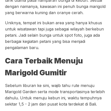
tarik utama pada hamparan bunga di kebun. Sesuai
dengan namanya, kawasan ini penuh bunga marigold
yang berwarna kuning dan oranye cerah.
Uniknya, tempat ini bukan area yang hanya khusus
untuk wisatawan tapi juga sebagai wilayah berkebun
petani. Jadi selain bunga untuk spot foto, juga ada
berbagai kegiatan petani yang bisa menjadi
pengalaman baru.
Cara Terbaik Menuju
Marigold Gumitir
Sebelum liburan ke sini, wajib tahu rute menuju
Marigold Garden serta mode transportasinya terlebih
dahulu. Untuk menuju kebun ini, waktu tempuhnya
sekitar 1,5 - 2 jam dari pusat kota terdekat di Bali.