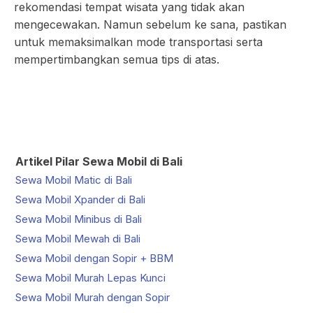
rekomendasi tempat wisata yang tidak akan
mengecewakan. Namun sebelum ke sana, pastikan
untuk memaksimalkan mode transportasi serta
mempertimbangkan semua tips di atas.
Artikel Pilar Sewa Mobil di Bali
Sewa Mobil Matic di Bali
Sewa Mobil Xpander di Bali
Sewa Mobil Minibus di Bali
Sewa Mobil Mewah di Bali
Sewa Mobil dengan Sopir + BBM
Sewa Mobil Murah Lepas Kunci
Sewa Mobil Murah dengan Sopir