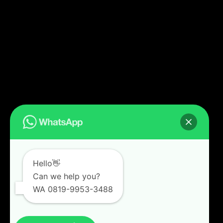
Hello👋
Can we help you?
WA 0819-9953-3488