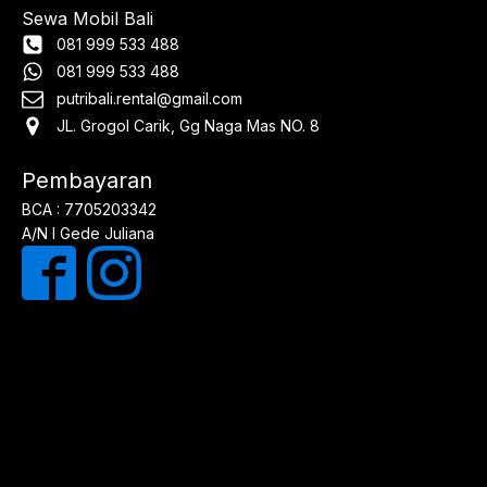
Sewa Mobil Bali
081 999 533 488
081 999 533 488
putribali.rental@gmail.com
JL. Grogol Carik, Gg Naga Mas NO. 8
Pembayaran
BCA : 7705203342
A/N I Gede Juliana