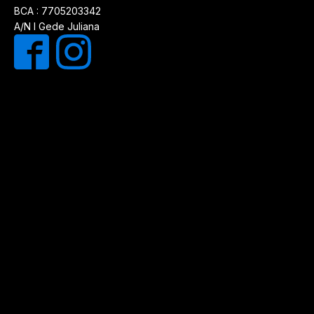
BCA : 7705203342
A/N I Gede Juliana
Optimized by
Jasa SEO