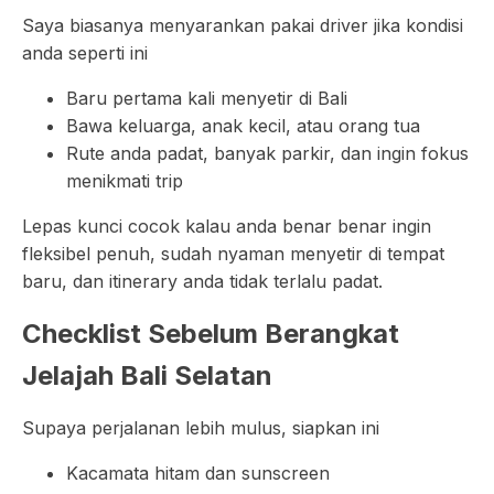
Saya biasanya menyarankan pakai driver jika kondisi
anda seperti ini
Baru pertama kali menyetir di Bali
Bawa keluarga, anak kecil, atau orang tua
Rute anda padat, banyak parkir, dan ingin fokus
menikmati trip
Lepas kunci cocok kalau anda benar benar ingin
fleksibel penuh, sudah nyaman menyetir di tempat
baru, dan itinerary anda tidak terlalu padat.
Checklist Sebelum Berangkat
Jelajah Bali Selatan
Supaya perjalanan lebih mulus, siapkan ini
Kacamata hitam dan sunscreen