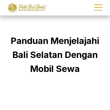
Panduan Menjelajahi
Bali Selatan Dengan
Mobil Sewa