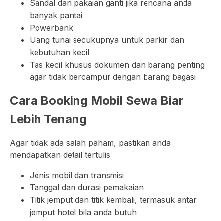
Sandal dan pakaian ganti jika rencana anda
banyak pantai
Powerbank
Uang tunai secukupnya untuk parkir dan
kebutuhan kecil
Tas kecil khusus dokumen dan barang penting
agar tidak bercampur dengan barang bagasi
Cara Booking Mobil Sewa Biar
Lebih Tenang
Agar tidak ada salah paham, pastikan anda
mendapatkan detail tertulis
Jenis mobil dan transmisi
Tanggal dan durasi pemakaian
Titik jemput dan titik kembali, termasuk antar
jemput hotel bila anda butuh