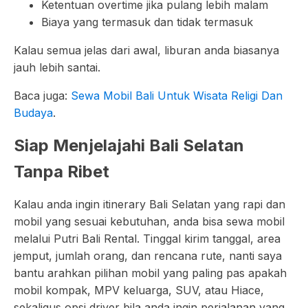
Ketentuan overtime jika pulang lebih malam
Biaya yang termasuk dan tidak termasuk
Kalau semua jelas dari awal, liburan anda biasanya
jauh lebih santai.
Baca juga:
Sewa Mobil Bali Untuk Wisata Religi Dan
Budaya
.
Siap Menjelajahi Bali Selatan
Tanpa Ribet
Kalau anda ingin itinerary Bali Selatan yang rapi dan
mobil yang sesuai kebutuhan, anda bisa sewa mobil
melalui Putri Bali Rental. Tinggal kirim tanggal, area
jemput, jumlah orang, dan rencana rute, nanti saya
bantu arahkan pilihan mobil yang paling pas apakah
mobil kompak, MPV keluarga, SUV, atau Hiace,
sekaligus opsi driver bila anda ingin perjalanan yang