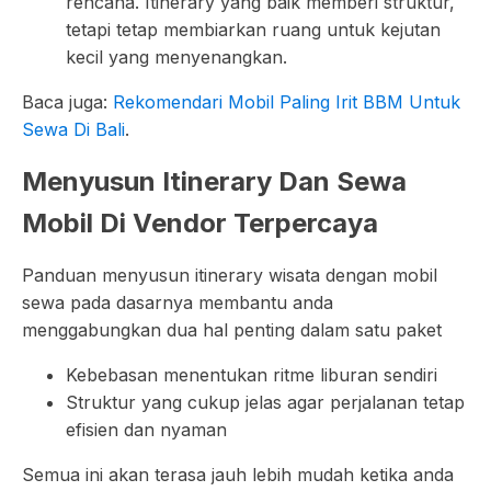
rencana. Itinerary yang baik memberi struktur,
tetapi tetap membiarkan ruang untuk kejutan
kecil yang menyenangkan.
Baca juga:
Rekomendari Mobil Paling Irit BBM Untuk
Sewa Di Bali
.
Menyusun Itinerary Dan Sewa
Mobil Di Vendor Terpercaya
Panduan menyusun itinerary wisata dengan mobil
sewa pada dasarnya membantu anda
menggabungkan dua hal penting dalam satu paket
Kebebasan menentukan ritme liburan sendiri
Struktur yang cukup jelas agar perjalanan tetap
efisien dan nyaman
Semua ini akan terasa jauh lebih mudah ketika anda