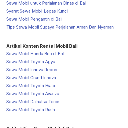
Sewa Mobil untuk Perjalanan Dinas di Bali
Syarat Sewa Mobil Lepas Kunci
Sewa Mobil Pengantin di Bali
Tips Sewa Mobil Supaya Perjalanan Aman Dan Nyaman
Artikel Konten Rental Mobil Bali
Sewa Mobil Honda Brio di Bali
Sewa Mobil Toyota Agya
Sewa Mobil Innova Reborn
Sewa Mobil Grand Innova
Sewa Mobil Toyota Hiace
Sewa Mobil Toyota Avanza
Sewa Mobil Daihatsu Terios
Sewa Mobil Toyota Rush