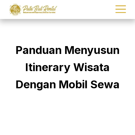
Panduan Menyusun
Itinerary Wisata
Dengan Mobil Sewa