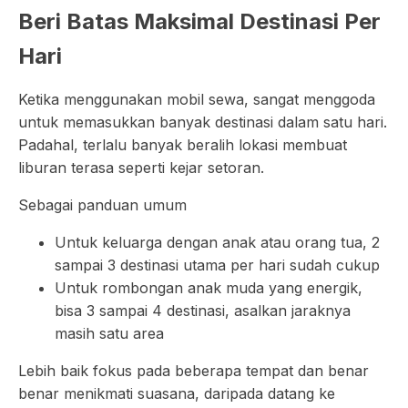
Beri Batas Maksimal Destinasi Per
Hari
Ketika menggunakan mobil sewa, sangat menggoda
untuk memasukkan banyak destinasi dalam satu hari.
Padahal, terlalu banyak beralih lokasi membuat
liburan terasa seperti kejar setoran.
Sebagai panduan umum
Untuk keluarga dengan anak atau orang tua, 2
sampai 3 destinasi utama per hari sudah cukup
Untuk rombongan anak muda yang energik,
bisa 3 sampai 4 destinasi, asalkan jaraknya
masih satu area
Lebih baik fokus pada beberapa tempat dan benar
benar menikmati suasana, daripada datang ke