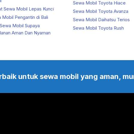
i
Sewa Mobil Toyota Hiace
at Sewa Mobil Lepas Kunci
Sewa Mobil Toyota Avanza
Mobil Pengantin di Bali
Sewa Mobil Daihatsu Terios
 Sewa Mobil Supaya
Sewa Mobil Toyota Rush
alanan Aman Dan Nyaman
 terbaik untuk sewa mobil yang aman, mu