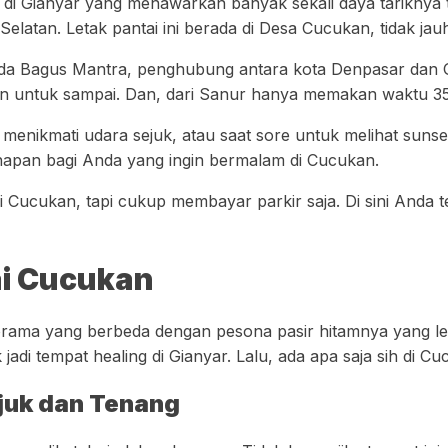
i Gianyar yang menawarkan banyak sekali daya tariknya te
latan. Letak pantai ini berada di Desa Cucukan, tidak jau
r. Ida Bagus Mantra, penghubung antara kota Denpasar dan 
an untuk sampai. Dan, dari Sanur hanya memakan waktu 35
 menikmati udara sejuk, atau saat sore untuk melihat sunset.
inapan bagi Anda yang ingin bermalam di Cucukan.
i Cucukan, tapi cukup membayar parkir saja. Di sini Anda 
ai Cucukan
orama yang berbeda dengan pesona pasir hitamnya yang le
i tempat healing di Gianyar. Lalu, ada apa saja sih di Cuc
ejuk dan Tenang