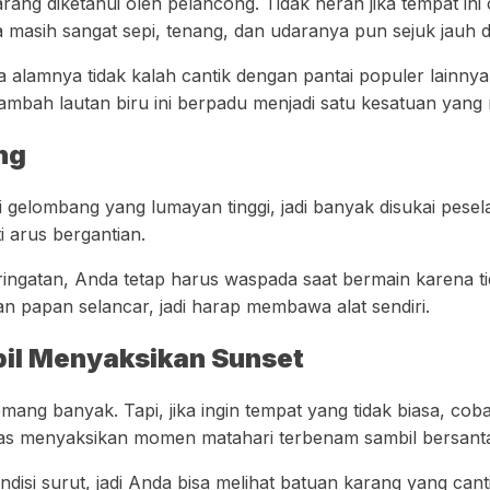
rang diketahui oleh pelancong. Tidak heran jika tempat ini
masih sangat sepi, tenang, dan udaranya pun sejuk jauh d
 alamnya tidak kalah cantik dengan pantai populer lainnya
tambah lautan biru ini berpadu menjadi satu kesatuan ya
ng
gelombang yang lumayan tinggi, jadi banyak disukai pesela
i arus bergantian.
ingatan, Anda tetap harus waspada saat bermain karena t
aan papan selancar, jadi harap membawa alat sendiri.
bil Menyaksikan Sunset
ang banyak. Tapi, jika ingin tempat yang tidak biasa, cob
bias menyaksikan momen matahari terbenam sambil bersant
disi surut, jadi Anda bisa melihat batuan karang yang cantik