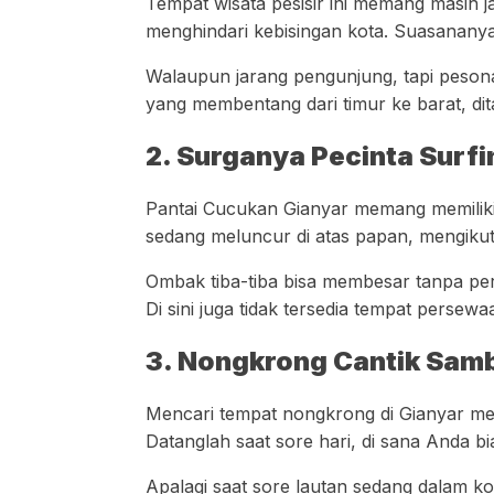
Tempat wisata pesisir ini memang masih ja
menghindari kebisingan kota. Suasananya 
Walaupun jarang pengunjung, tapi pesona
yang membentang dari timur ke barat, di
2. Surganya Pecinta Surfi
Pantai Cucukan Gianyar memang memiliki 
sedang meluncur di atas papan, mengikut
Ombak tiba-tiba bisa membesar tanpa per
Di sini juga tidak tersedia tempat persew
3. Nongkrong Cantik Sam
Mencari tempat nongkrong di Gianyar mem
Datanglah saat sore hari, di sana Anda 
Apalagi saat sore lautan sedang dalam kon