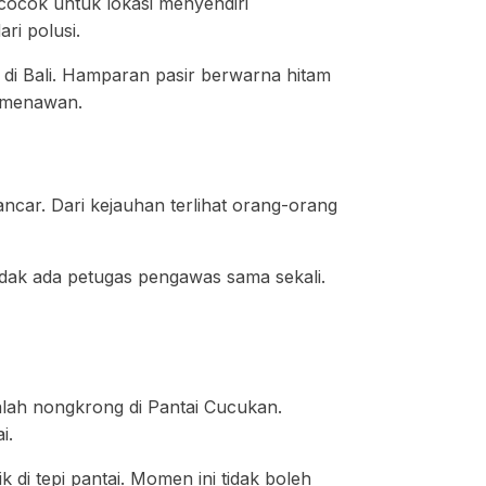
 cocok untuk lokasi menyendiri
ari polusi.
 di Bali. Hamparan pasir berwarna hitam
ng menawan.
ncar. Dari kejauhan terlihat orang-orang
idak ada petugas pengawas sama sekali.
alah nongkrong di Pantai Cucukan.
ai.
 di tepi pantai. Momen ini tidak boleh