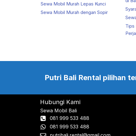
di Bal
Sewa Mobil Murah Lepas Kunci
Syar
Sewa Mobil Murah dengan Sopir
Sewa 
Tips
Perj
Putri Bali Rental pilihan
Hubungi Kami
Sewa Mobil Bali
081 999 533 488
081 999 533 488
putribali.rental@gmail.com