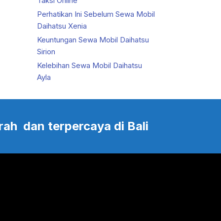
Taksi Online
Perhatikan Ini Sebelum Sewa Mobil
Daihatsu Xenia
Keuntungan Sewa Mobil Daihatsu
Sirion
Kelebihan Sewa Mobil Daihatsu
Ayla
rah dan terpercaya di Bali