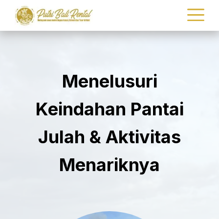
Menelusuri
Keindahan Pantai
Julah & Aktivitas
Menariknya