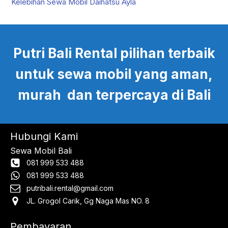
Kelebihan Sewa Mobil Daihatsu Ayla
Putri Bali Rental pilihan terbaik
untuk sewa mobil yang aman,
murah dan terpercaya di Bali
Hubungi Kami
Sewa Mobil Bali
081 999 533 488
081 999 533 488
putribali.rental@gmail.com
JL. Grogol Carik, Gg Naga Mas NO. 8
Pembayaran