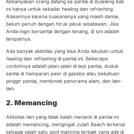
Kebanyakan orang datang ke pantai di Buleleng Bali
ini hanya untuk sekadar healing dan refreshing.
Alasannya karena suasananya yang masih damai,
belum penuh dengan hiruk pikuk wisatawan. Jika
Anda ingin bersantai dengan tenang, di sini adalah
tempatnya.
Ada banyak aktivitas yang bisa Anda lakukan untuk
healing
dan
refreshing
di pantai ini. Beberapa
contohnya adalah jalan-jalan di tepi pantai, duduk
santai di hamparan pasir di gazebo atau bebatuan
pinggir pantai, menikmati panorama alam, dan lain-
lain.
2. Memancing
Aktivitas lain yang tidak kalah menarik di pantai ini
adalah memancing, mengingat Julah Beach terkenal
sebagai salah satu
spot
mancing terbaik yang ada di