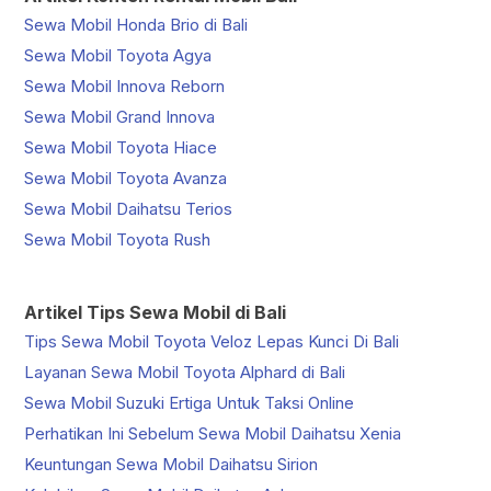
Sewa Mobil Honda Brio di Bali
Sewa Mobil Toyota Agya
Sewa Mobil Innova Reborn
Sewa Mobil Grand Innova
Sewa Mobil Toyota Hiace
Sewa Mobil Toyota Avanza
Sewa Mobil Daihatsu Terios
Sewa Mobil Toyota Rush
Artikel Tips Sewa Mobil di Bali
Tips Sewa Mobil Toyota Veloz Lepas Kunci Di Bali
Layanan Sewa Mobil Toyota Alphard di Bali
Sewa Mobil Suzuki Ertiga Untuk Taksi Online
Perhatikan Ini Sebelum Sewa Mobil Daihatsu Xenia
Keuntungan Sewa Mobil Daihatsu Sirion