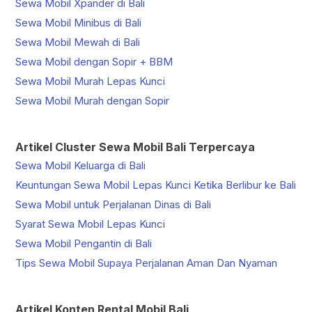
Sewa Mobil Xpander di Bali
Sewa Mobil Minibus di Bali
Sewa Mobil Mewah di Bali
Sewa Mobil dengan Sopir + BBM
Sewa Mobil Murah Lepas Kunci
Sewa Mobil Murah dengan Sopir
Artikel Cluster Sewa Mobil Bali Terpercaya
Sewa Mobil Keluarga di Bali
Keuntungan Sewa Mobil Lepas Kunci Ketika Berlibur ke Bali
Sewa Mobil untuk Perjalanan Dinas di Bali
Syarat Sewa Mobil Lepas Kunci
Sewa Mobil Pengantin di Bali
Tips Sewa Mobil Supaya Perjalanan Aman Dan Nyaman
Artikel Konten Rental Mobil Bali