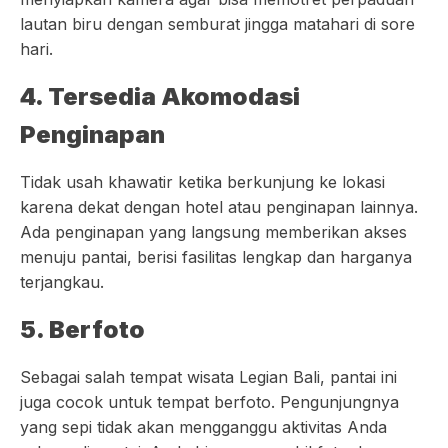
lautan biru dengan semburat jingga matahari di sore
hari.
4. Tersedia Akomodasi
Penginapan
Tidak usah khawatir ketika berkunjung ke lokasi
karena dekat dengan hotel atau penginapan lainnya.
Ada penginapan yang langsung memberikan akses
menuju pantai, berisi fasilitas lengkap dan harganya
terjangkau.
5. Berfoto
Sebagai salah tempat wisata Legian Bali, pantai ini
juga cocok untuk tempat berfoto. Pengunjungnya
yang sepi tidak akan mengganggu aktivitas Anda