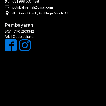
081 999 533 488
putribali.rental@gmail.com
JL. Grogol Carik, Gg Naga Mas NO. 8
Pembayaran
BCA : 7705203342
A/N I Gede Juliana