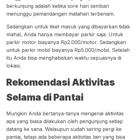
berkunjung adalah ketika sore hari sembari
menunggu pemandangan matahari terbenam.
Sedangkan untuk tiket masuk yang dibayarkan tidak
mahal, Anda hanya membayar parkir saja. Untuk
parkir motor biayanya Rp2.000/motor. Sedangkan
untuk parkir mobil biayanya Rp5.000/mobil. Setelah
itu Anda bisa menghabiskan waktu sepuasnya di
lokasi.
Rekomendasi Aktivitas
Selama di Pantai
Mungkin Anda bertanya-tanya mengenai aktivitas
apa yang biasa dilakukan oleh pengunjung setiap
datang ke sana. Walaupun sudah sering pergi ke
pantai, tetapi ada beberapa aktivitas lain yang bisa