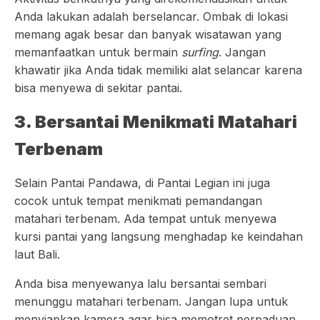
Anda lakukan adalah berselancar. Ombak di lokasi
memang agak besar dan banyak wisatawan yang
memanfaatkan untuk bermain
surfing
. Jangan
khawatir jika Anda tidak memiliki alat selancar karena
bisa menyewa di sekitar pantai.
3. Bersantai Menikmati Matahari
Terbenam
Selain Pantai Pandawa, di Pantai Legian ini juga
cocok untuk tempat menikmati pemandangan
matahari terbenam. Ada tempat untuk menyewa
kursi pantai yang langsung menghadap ke keindahan
laut Bali.
Anda bisa menyewanya lalu bersantai sembari
menunggu matahari terbenam. Jangan lupa untuk
menyiapkan kamera agar bisa memotret perpaduan