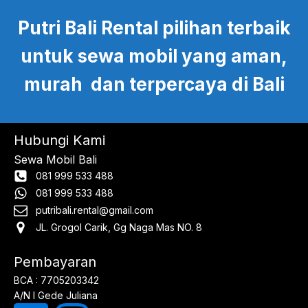
Putri Bali Rental pilihan terbaik
untuk sewa mobil yang aman,
murah dan terpercaya di Bali
Hubungi Kami
Sewa Mobil Bali
081 999 533 488
081 999 533 488
putribali.rental@gmail.com
JL. Grogol Carik, Gg Naga Mas NO. 8
Pembayaran
BCA : 7705203342
A/N I Gede Juliana