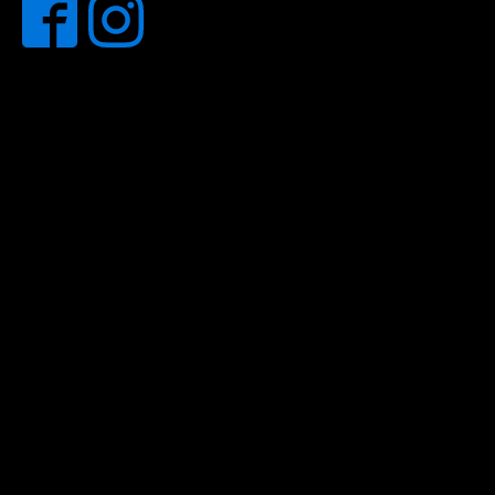
Optimized by
Jasa SEO