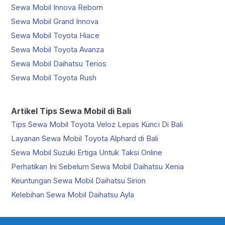
Sewa Mobil Innova Reborn
Sewa Mobil Grand Innova
Sewa Mobil Toyota Hiace
Sewa Mobil Toyota Avanza
Sewa Mobil Daihatsu Terios
Sewa Mobil Toyota Rush
Artikel Tips Sewa Mobil di Bali
Tips Sewa Mobil Toyota Veloz Lepas Kunci Di Bali
Layanan Sewa Mobil Toyota Alphard di Bali
Sewa Mobil Suzuki Ertiga Untuk Taksi Online
Perhatikan Ini Sebelum Sewa Mobil Daihatsu Xenia
Keuntungan Sewa Mobil Daihatsu Sirion
Kelebihan Sewa Mobil Daihatsu Ayla