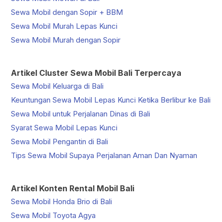
Sewa Mobil dengan Sopir + BBM
Sewa Mobil Murah Lepas Kunci
Sewa Mobil Murah dengan Sopir
Artikel Cluster Sewa Mobil Bali Terpercaya
Sewa Mobil Keluarga di Bali
Keuntungan Sewa Mobil Lepas Kunci Ketika Berlibur ke Bali
Sewa Mobil untuk Perjalanan Dinas di Bali
Syarat Sewa Mobil Lepas Kunci
Sewa Mobil Pengantin di Bali
Tips Sewa Mobil Supaya Perjalanan Aman Dan Nyaman
Artikel Konten Rental Mobil Bali
Sewa Mobil Honda Brio di Bali
Sewa Mobil Toyota Agya