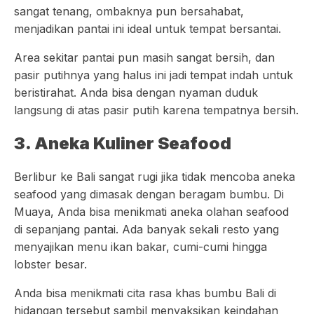
sangat tenang, ombaknya pun bersahabat,
menjadikan pantai ini ideal untuk tempat bersantai.
Area sekitar pantai pun masih sangat bersih, dan
pasir putihnya yang halus ini jadi tempat indah untuk
beristirahat. Anda bisa dengan nyaman duduk
langsung di atas pasir putih karena tempatnya bersih.
3. Aneka Kuliner Seafood
Berlibur ke Bali sangat rugi jika tidak mencoba aneka
seafood yang dimasak dengan beragam bumbu. Di
Muaya, Anda bisa menikmati aneka olahan seafood
di sepanjang pantai. Ada banyak sekali resto yang
menyajikan menu ikan bakar, cumi-cumi hingga
lobster besar.
Anda bisa menikmati cita rasa khas bumbu Bali di
hidangan tersebut sambil menyaksikan keindahan