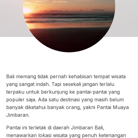
Bali memang tidak pernah kehabisan tempat wisata
yang sangat indah. Tapi sesekali jangan terlalu
terpaku untuk berkunjung ke pantai-pantai yang
populer saja. Ada satu destinasi yang masih belum
banyak diketahui banyak orang, yakni Pantai Muaya
Jimbaran.
Pantai ini terletak di daerah Jimbaran Bali,
menawarkan lokasi wisata yang penuh ketenangan