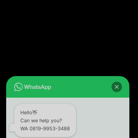
Hello👋
Can we help you?
WA 0819-9953-3488