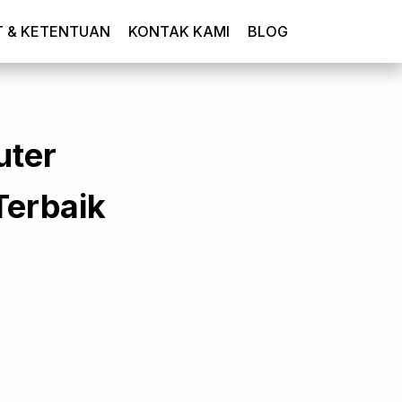
T & KETENTUAN
KONTAK KAMI
BLOG
uter
Terbaik