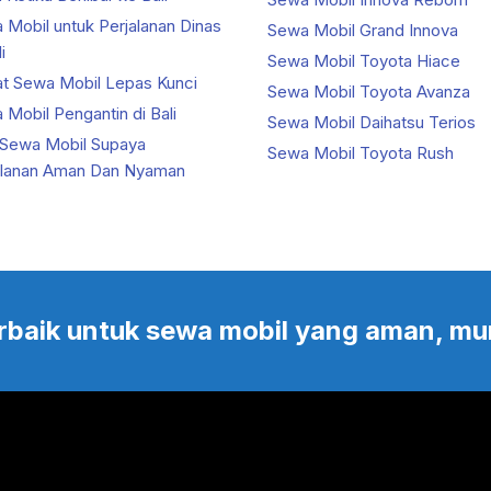
 Mobil untuk Perjalanan Dinas
Sewa Mobil Grand Innova
i
Sewa Mobil Toyota Hiace
at Sewa Mobil Lepas Kunci
Sewa Mobil Toyota Avanza
Mobil Pengantin di Bali
Sewa Mobil Daihatsu Terios
 Sewa Mobil Supaya
Sewa Mobil Toyota Rush
alanan Aman Dan Nyaman
 terbaik untuk sewa mobil yang aman, mu