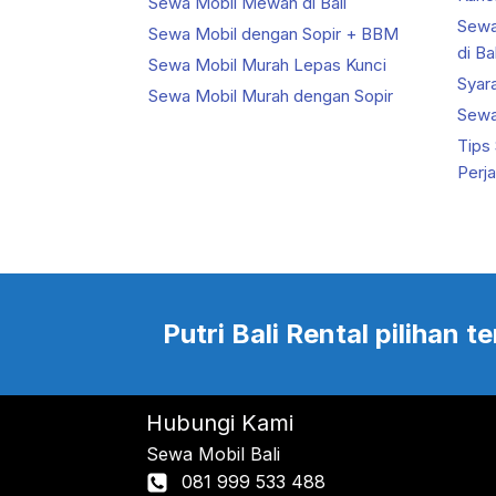
Sewa Mobil Mewah di Bali
Sewa
Sewa Mobil dengan Sopir + BBM
di Bal
Sewa Mobil Murah Lepas Kunci
Syar
Sewa Mobil Murah dengan Sopir
Sewa 
Tips
Perj
Putri Bali Rental pilihan
Hubungi Kami
Sewa Mobil Bali
081 999 533 488