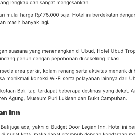
tas yang lengkap dan sangat mengesankan.
i mulai harga Rp178.000 saja. Hotel ini berdekatan dengan 
n masih banyak lagi.
gan suasana yang menenangkan di Ubud, Hotel Ubud Trop
 rindang penuh dengan pepohonan di sekeliling lokasi.
ersedia area parkir, kolam renang serta aktivitas menarik d
isa menikmati koneksi Wi-Fi serta pelayanan lainnya dari U
rkotaan Bali, tapi terdapat beberapa destinasi yang dekat.
Saren Agung, Museum Puri Lukisan dan Bukit Campuhan.
an Inn
ali juga ada, yakni di Budget Door Legian Inn. Hotel ini 
k di pusat kota, maka dapat ditempuh dengan kendaraan ma