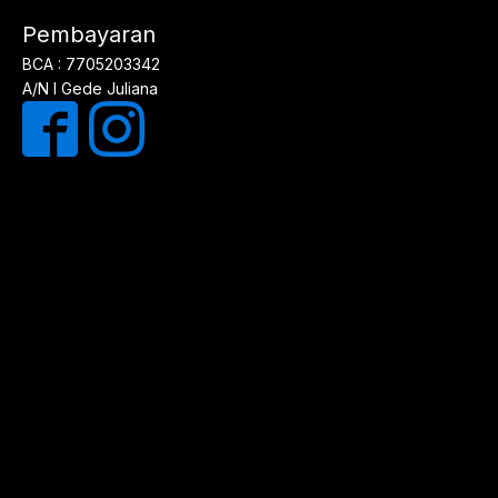
Pembayaran
BCA : 7705203342
A/N I Gede Juliana