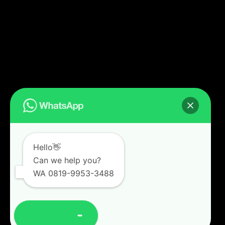
Hello👋
Can we help you?
WA 0819-9953-3488
Open chat