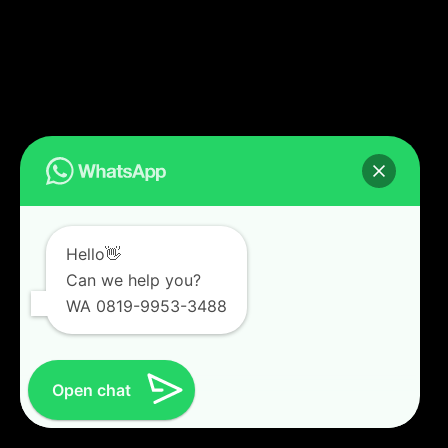
Hello👋
Can we help you?
WA 0819-9953-3488
Open chat