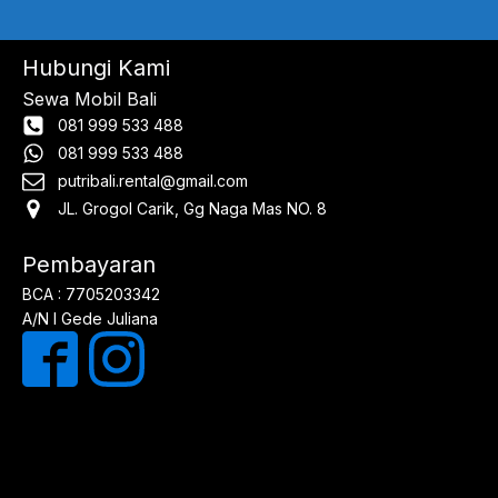
Hubungi Kami
Sewa Mobil Bali
081 999 533 488
081 999 533 488
putribali.rental@gmail.com
JL. Grogol Carik, Gg Naga Mas NO. 8
Pembayaran
BCA : 7705203342
A/N I Gede Juliana