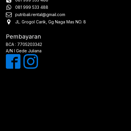
081 999 533 488
putribali.rental@gmail.com
JL. Grogol Carik, Gg Naga Mas NO. 8
Pembayaran
BCA : 7705203342
A/N I Gede Juliana