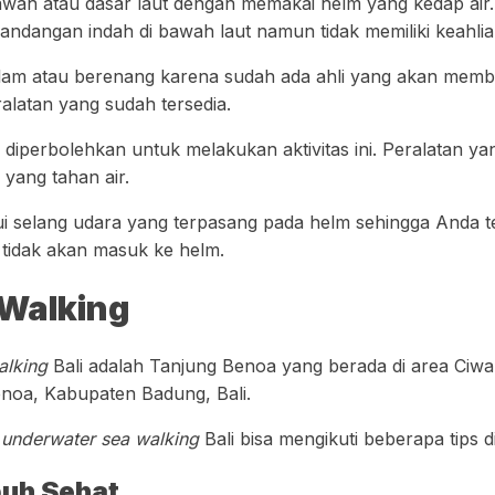
bawah atau dasar laut dengan memakai helm yang kedap air. 
andangan indah di bawah laut namun tidak memiliki keahl
elam atau berenang karena sudah ada ahli yang akan memb
latan yang sudah tersedia.
diperbolehkan untuk melakukan aktivitas ini. Peralatan y
yang tahan air.
lui selang udara yang terpasang pada helm sehingga Anda t
r tidak akan masuk ke helm.
 Walking
alking
Bali adalah Tanjung Benoa yang berada di area Ciw
enoa, Kabupaten Badung, Bali.
s
underwater sea walking
Bali bisa mengikuti beberapa tips d
buh Sehat