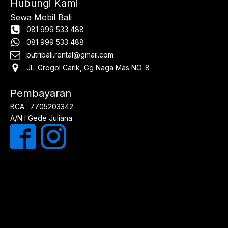
Hubungi Kami
Sewa Mobil Bali
081 999 533 488
081 999 533 488
putribali.rental@gmail.com
JL. Grogol Carik, Gg Naga Mas NO. 8
Pembayaran
BCA : 7705203342
A/N I Gede Juliana