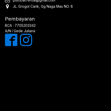
putribali.rental@gmail.com
JL. Grogol Carik, Gg Naga Mas NO. 8
Pembayaran
BCA : 7705203342
A/N I Gede Juliana