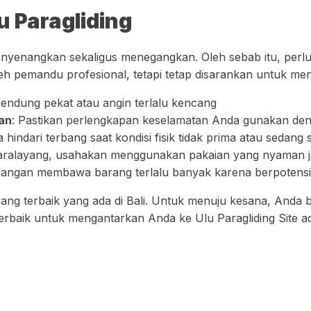
u Paragliding
menyenangkan sekaligus menegangkan. Oleh sebab itu, per
eh pemandu profesional, tetapi tetap disarankan untuk mene
mendung pekat atau angin terlalu kencang
an
: Pastikan perlengkapan keselamatan Anda gunakan den
 hindari terbang saat kondisi fisik tidak prima atau sedang s
paralayang, usahakan menggunakan pakaian yang nyaman jake
Jangan membawa barang terlalu banyak karena berpoten
layang terbaik yang ada di Bali. Untuk menuju kesana, And
erbaik untuk mengantarkan Anda ke Ulu Paragliding Site 