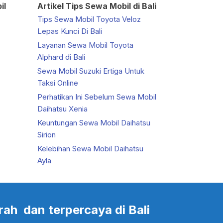
il
Artikel Tips Sewa Mobil di Bali
Tips Sewa Mobil Toyota Veloz
Lepas Kunci Di Bali
Layanan Sewa Mobil Toyota
Alphard di Bali
Sewa Mobil Suzuki Ertiga Untuk
Taksi Online
Perhatikan Ini Sebelum Sewa Mobil
Daihatsu Xenia
Keuntungan Sewa Mobil Daihatsu
Sirion
Kelebihan Sewa Mobil Daihatsu
Ayla
rah dan terpercaya di Bali