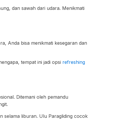
nung, dan sawah dari udara. Menikmati
dara, Anda bisa menikmati kesegaran dan
mengapa, tempat ini jadi opsi
refreshing
fesional. Ditemani oleh pemandu
git.
 selama liburan. Ulu Paragliding cocok