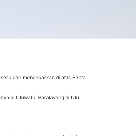
 seru dan mendebarkan di atas Pantai
nya di Uluwatu. Paralayang di Ulu