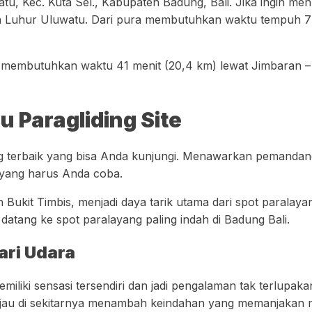
ecatu, Kec. Kuta Sel., Kabupaten Badung, Bali. Jika ingin m
 Luhur Uluwatu. Dari pura membutuhkan waktu tempuh 7 m
i membutuhkan waktu 41 menit (20,4 km) lewat Jimbaran – 
u Paragliding Site
yang terbaik yang bisa Anda kunjungi. Menawarkan pemanda
 yang harus Anda coba.
 Bukit Timbis, menjadi daya tarik utama dari spot paralayan
 datang ke spot paralayang paling indah di Badung Bali.
ari Udara
miliki sensasi tersendiri dan jadi pengalaman tak terlup
jau di sekitarnya menambah keindahan yang memanjakan 