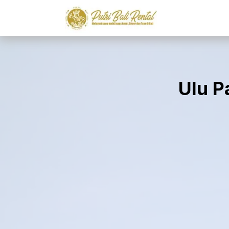
Ulu P