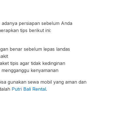
lu adanya persiapan sebelum Anda
rapkan tips berikut ini:
gan benar sebelum lepas landas
akit
t tipis agar tidak kedinginan
si mengganggu kenyamanan
a bisa gunakan sewa mobil yang aman dan
adalah
Putri Bali Rental
.