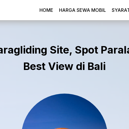
HOME
HARGA SEWA MOBIL
SYARA
aragliding Site, Spot Para
Best View di Bali