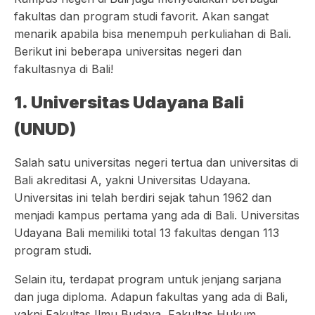
fakultas dan program studi favorit. Akan sangat
menarik apabila bisa menempuh perkuliahan di Bali.
Berikut ini beberapa universitas negeri dan
fakultasnya di Bali!
1. Universitas Udayana Bali
(UNUD)
Salah satu universitas negeri tertua dan universitas di
Bali akreditasi A, yakni Universitas Udayana.
Universitas ini telah berdiri sejak tahun 1962 dan
menjadi kampus pertama yang ada di Bali. Universitas
Udayana Bali memiliki total 13 fakultas dengan 113
program studi.
Selain itu, terdapat program untuk jenjang sarjana
dan juga diploma. Adapun fakultas yang ada di Bali,
yakni Fakultas Ilmu Budaya, Fakultas Hukum,