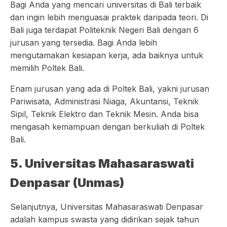
Bagi Anda yang mencari universitas di Bali terbaik
dan ingin lebih menguasai praktek daripada teori. Di
Bali juga terdapat Politeknik Negeri Bali dengan 6
jurusan yang tersedia. Bagi Anda lebih
mengutamakan kesiapan kerja, ada baiknya untuk
memilih Poltek Bali.
Enam jurusan yang ada di Poltek Bali, yakni jurusan
Pariwisata, Administrasi Niaga, Akuntansi, Teknik
Sipil, Teknik Elektro dan Teknik Mesin. Anda bisa
mengasah kemampuan dengan berkuliah di Poltek
Bali.
5. Universitas Mahasaraswati
Denpasar (Unmas)
Selanjutnya, Universitas Mahasaraswati Denpasar
adalah kampus swasta yang didirikan sejak tahun