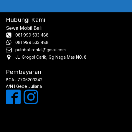
Hubungi Kami
Sewa Mobil Bali
081 999 533 488
081 999 533 488
putribali.rental@gmail.com
JL. Grogol Carik, Gg Naga Mas NO. 8
Pembayaran
BCA : 7705203342
A/N I Gede Juliana