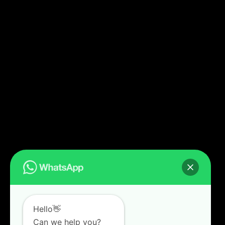
Hello👋
Can we help you?