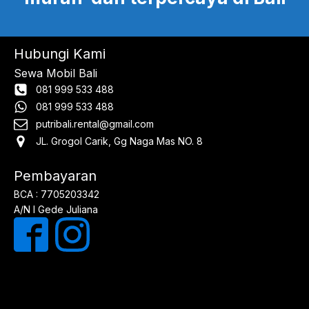
Hubungi Kami
Sewa Mobil Bali
081 999 533 488
081 999 533 488
putribali.rental@gmail.com
JL. Grogol Carik, Gg Naga Mas NO. 8
Pembayaran
BCA : 7705203342
A/N I Gede Juliana