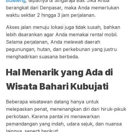
Buleleng
, tepatnya di Singaraja Bali. Jika Anda
berangkat dari Denpasar, maka Anda memerlukan
waktu sektiar 2 hingga 3 jam perjalanan.
Akses jalan menuju lokasi juga tidak susah, bahkan
lebih disarankan agar Anda memakai rental mobil.
Selama perjalanan, Anda melewati daerah
pegunungan, hutan, dan perkebunan yang justru
menghadirkan suasana berbeda.
Hal Menarik yang Ada di
Wisata Bahari Kubujati
Beberapa wisatawan datang hanya untuk
melepaskan penat, menenangkan diri dari hiruk-pikuk
perkotaan. Karena pantai ini menawarkan
pemandangan yang indah, udara sejuk, dan nuansa
lainnya, seperti berikut!