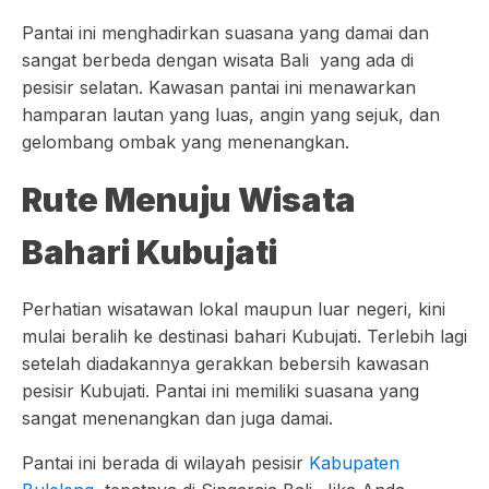
Pantai ini menghadirkan suasana yang damai dan
sangat berbeda dengan wisata Bali yang ada di
pesisir selatan. Kawasan pantai ini menawarkan
hamparan lautan yang luas, angin yang sejuk, dan
gelombang ombak yang menenangkan.
Rute Menuju Wisata
Bahari Kubujati
Perhatian wisatawan lokal maupun luar negeri, kini
mulai beralih ke destinasi bahari Kubujati. Terlebih lagi
setelah diadakannya gerakkan bebersih kawasan
pesisir Kubujati. Pantai ini memiliki suasana yang
sangat menenangkan dan juga damai.
Pantai ini berada di wilayah pesisir
Kabupaten