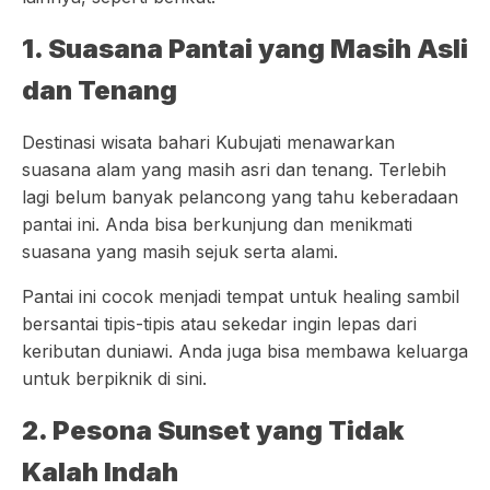
1. Suasana Pantai yang Masih Asli
dan Tenang
Destinasi wisata bahari Kubujati menawarkan
suasana alam yang masih asri dan tenang. Terlebih
lagi belum banyak pelancong yang tahu keberadaan
pantai ini. Anda bisa berkunjung dan menikmati
suasana yang masih sejuk serta alami.
Pantai ini cocok menjadi tempat untuk healing sambil
bersantai tipis-tipis atau sekedar ingin lepas dari
keributan duniawi. Anda juga bisa membawa keluarga
untuk berpiknik di sini.
2. Pesona Sunset yang Tidak
Kalah Indah