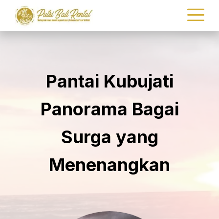
Pantai Kubujati
Panorama Bagai
Surga yang
Menenangkan