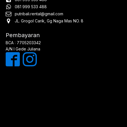
081 999 533 488
putribali.rental@gmail.com
JL. Grogol Carik, Gg Naga Mas NO. 8
Pembayaran
BCA : 7705203342
A/N I Gede Juliana