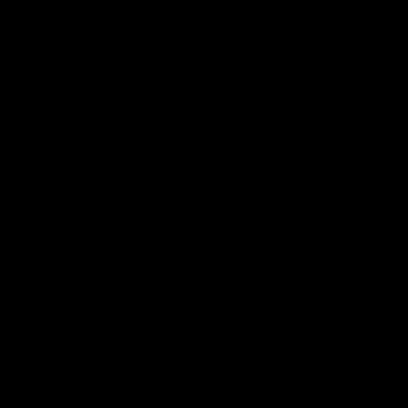
Optimized by
Jasa SEO