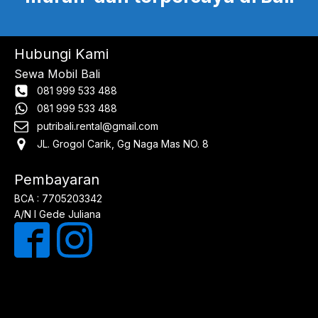
Hubungi Kami
Sewa Mobil Bali
081 999 533 488
081 999 533 488
putribali.rental@gmail.com
JL. Grogol Carik, Gg Naga Mas NO. 8
Pembayaran
BCA : 7705203342
A/N I Gede Juliana